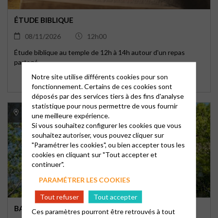
ÉTUDE BIBLIQUE
08/11/2026
12h00
Étude biblique au temple de 12h à 14h autour d'un repas
partagé
Notre site utilise différents cookies pour son
fonctionnement. Certains de ces cookies sont
déposés par des services tiers à des fins d'analyse
statistique pour nous permettre de vous fournir
Presqu'île de Giens
une meilleure expérience.
Si vous souhaitez configurer les cookies que vous
souhaitez autoriser, vous pouvez cliquer sur
"Paramétrer les cookies", ou bien accepter tous les
cookies en cliquant sur "Tout accepter et
continuer".
PARAMÉTRER LES COOKIES
Tout refuser
Tout accepter
BALADE DE PROVENCE (NOVEMBRE)
Ces paramètres pourront être retrouvés à tout