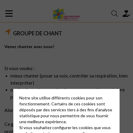
GROUPE DE CHANT
Venez chanter avec nous!
Si vous voulez :
mieux chanter (poser sa voix, contrôler sa respiration, bien
interpréter)
ou simplement apprendre de nouveaux cantiques et vivre
pleinement le temps de culte
Notre site utilise différents cookies pour son
fonctionnement. Certains de ces cookies sont
déposés par des services tiers à des fins d'analyse
Alors ce groupe est fait pour vous!
statistique pour nous permettre de vous fournir
une meilleure expérience.
Ce groupe est animé par Elyane Girard, organiste et
Si vous souhaitez configurer les cookies que vous
professeur de chant.