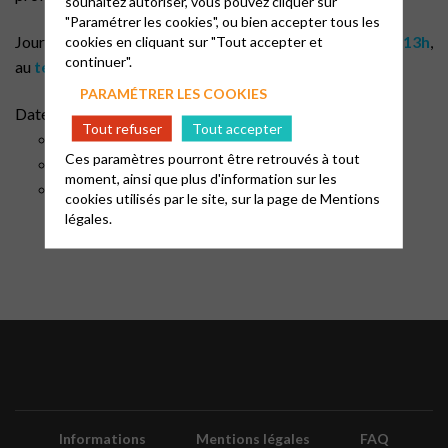
souhaitez autoriser, vous pouvez cliquer sur
"Paramétrer les cookies", ou bien accepter tous les
Jour et lieu : le
dimanche midi
, après le culte, de
11h30 à 13h
,
cookies en cliquant sur "Tout accepter et
continuer".
au
temple de Provence
PARAMÉTRER LES COOKIES
Dates :
Tout refuser
Tout accepter
9 novembre 2025
Ces paramètres pourront être retrouvés à tout
23 novembre 2025
moment, ainsi que plus d'information sur les
7 décembre 2025
cookies utilisés par le site, sur la page de
Mentions
légales.
Informations
Mentions légales
FAQ